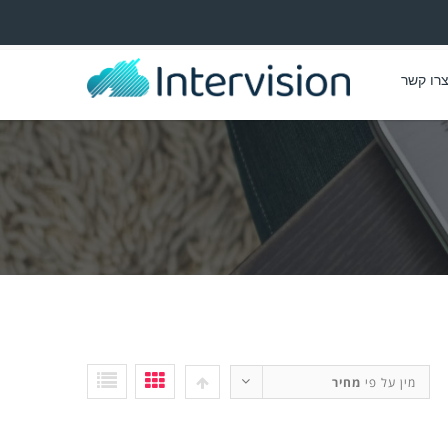
רו קשר
מין על פי
מחיר