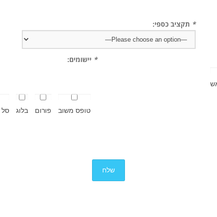
*
תקציב כספי:
*
יישומים:
ש
טופס משוב
פורום
בלוג
סל 