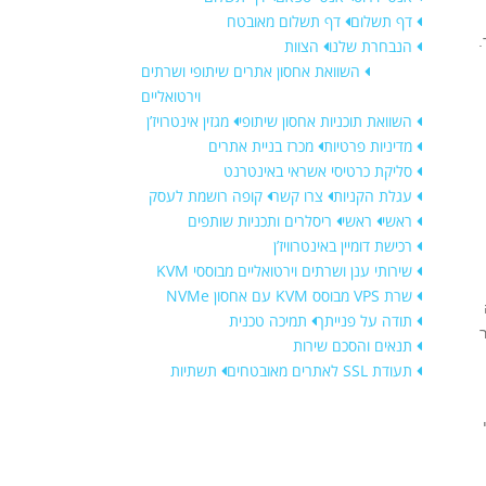
דף תשלום
דף תשלום מאובטח
.
הנבחרת שלנו
הצוות
השוואת אחסון אתרים שיתופי ושרתים
וירטואליים
השוואת תוכניות אחסון שיתופי
מגזין אינטרויז’ן
מדיניות פרטיות
מכרז בניית אתרים
סליקת כרטיסי אשראי באינטרנט
עגלת הקניות
צרו קשר
קופה רושמת לעסק
ראשי
ראשי
ריסלרים ותכניות שותפים
רכישת דומיין באינטרוויז’ן
שירותי ענן ושרתים וירטואליים מבוססי KVM
שרת VPS מבוסס KVM עם אחסון NVMe
תודה על פנייתך
תמיכה טכנית
תנאים והסכם שירות
תעודת SSL לאתרים מאובטחים
תשתיות