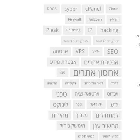
cyber
cPanel
DDOS
Cloud
Firewall
fail2ban
eMail
Plesk
IP
hacking
Phishing
?
search engines
search engine
,
SEO
VPS
אבטחה
VPN
אבטחת אתרים
אבטחת מידע
אחסון אתרים
גיבוי
דוא"ל
דואר אלקטרוני
הקשחה
הרשאה
ת
טכני
וינדוס
וירטואליזציה
ידע
לינוקס
ישראל
כופר
למתחילים
מהירות
מדריך
מחשוב ענן
מימשק ניהול
מנוע חיפוש
מנועי חיפוש