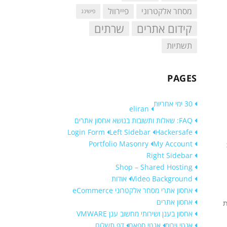
מסחר אלקטרוני
פיירוול
פישינג
קידום אתרים
שרתים
תשתיות
PAGES
30 ימי אחריות
eliran
FAQ: שאלות ותשובות בנושא אחסון אתרים
Login Form
Left Sidebar
Hackersafe
Portfolio Masonry
My Account
Right Sidebar
Shop – Shared Hosting
Video Background
אודות
אחסון אתרי מסחר אלקטרוני eCommerce
אחסון אתרים
ת
אחסון בענן ושירותי מחשוב ענן VMWARE
אנטי וירוס
אנטי ספאם
דף תשלום