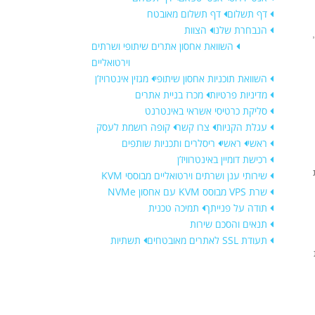
דף תשלום
דף תשלום מאובטח
הנבחרת שלנו
הצוות
השוואת אחסון אתרים שיתופי ושרתים
וירטואליים
השוואת תוכניות אחסון שיתופי
מגזין אינטרויז’ן
מדיניות פרטיות
מכרז בניית אתרים
סליקת כרטיסי אשראי באינטרנט
עגלת הקניות
צרו קשר
קופה רושמת לעסק
ראשי
ראשי
ריסלרים ותכניות שותפים
רכישת דומיין באינטרוויז’ן
שירותי ענן ושרתים וירטואליים מבוססי KVM
שרת VPS מבוסס KVM עם אחסון NVMe
תודה על פנייתך
תמיכה טכנית
תנאים והסכם שירות
תעודת SSL לאתרים מאובטחים
תשתיות