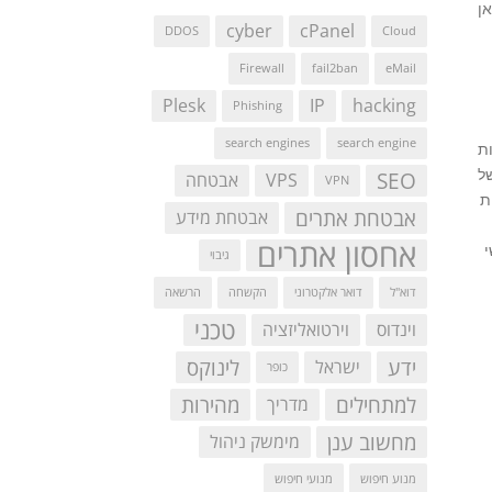
ן
cyber
cPanel
DDOS
Cloud
Firewall
fail2ban
eMail
Plesk
IP
hacking
Phishing
search engines
search engine
ות
ות של
SEO
VPS
אבטחה
VPN
ת
אבטחת אתרים
אבטחת מידע
אחסון אתרים
גיבוי
דוא"ל
דואר אלקטרוני
הקשחה
הרשאה
טכני
וינדוס
וירטואליזציה
ידע
לינוקס
ישראל
כופר
למתחילים
מהירות
מדריך
מחשוב ענן
מימשק ניהול
מנוע חיפוש
מנועי חיפוש