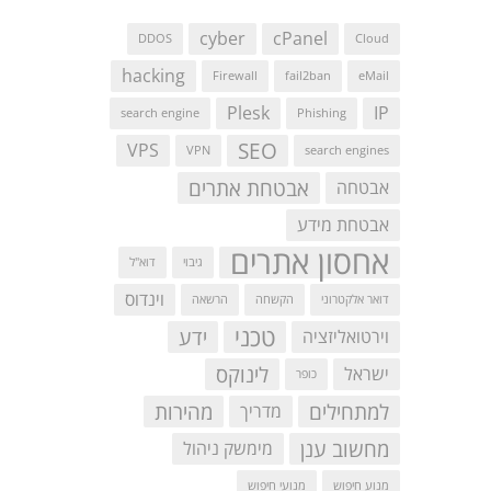
cyber
cPanel
DDOS
Cloud
hacking
Firewall
fail2ban
eMail
Plesk
IP
search engine
Phishing
SEO
VPS
VPN
search engines
אבטחת אתרים
אבטחה
אבטחת מידע
אחסון אתרים
גיבוי
דוא"ל
וינדוס
דואר אלקטרוני
הקשחה
הרשאה
טכני
ידע
וירטואליזציה
לינוקס
ישראל
כופר
למתחילים
מהירות
מדריך
מחשוב ענן
מימשק ניהול
מנוע חיפוש
מנועי חיפוש