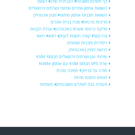
דף תשלום מאובטח
הנבחרת שלנו
הצוות
השוואת אחסון אתרים שיתופי ושרתים וירטואליים
השוואת תוכניות אחסון שיתופי
מגזין אינטרויז’ן
מדיניות פרטיות
מכרז בניית אתרים
סליקת כרטיסי אשראי באינטרנט
עגלת הקניות
צרו קשר
קופה רושמת לעסק
ראשי
ראשי
ריסלרים ותכניות שותפים
רכישת דומיין באינטרוויז’ן
שירותי ענן ושרתים וירטואליים מבוססי KVM
שרת VPS מבוסס KVM עם אחסון NVMe
תודה על פנייתך
תמיכה טכנית
תנאים והסכם שירות
תעודת SSL לאתרים מאובטחים
תשתיות