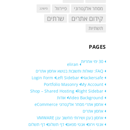
מסחר אלקטרוני
פיירוול
פישינג
קידום אתרים
שרתים
תשתיות
PAGES
30 ימי אחריות
eliran
FAQ: שאלות ותשובות בנושא אחסון אתרים
Login Form
Left Sidebar
Hackersafe
Portfolio Masonry
My Account
Shop – Shared Hosting
Right Sidebar
Video Background
אודות
אחסון אתרי מסחר אלקטרוני eCommerce
אחסון אתרים
אחסון בענן ושירותי מחשוב ענן VMWARE
אנטי וירוס
אנטי ספאם
דף תשלום
דף תשלום