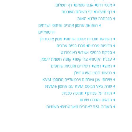
אנטי וירוס
אנטי ספאם
דף תשלום
דף תשלום
דף תשלום מאובטח
הנבחרת שלנו
הצוות
השוואת אחסון אתרים שיתופי ושרתים
וירטואליים
השוואת תוכניות אחסון שיתופי
מגזין אינטרויז’ן
מדיניות פרטיות
מכרז בניית אתרים
סליקת כרטיסי אשראי באינטרנט
עגלת הקניות
צרו קשר
קופה רושמת לעסק
ראשי
ראשי
ריסלרים ותכניות שותפים
רכישת דומיין באינטרוויז’ן
שירותי ענן ושרתים וירטואליים מבוססי KVM
שרת VPS מבוסס KVM עם אחסון NVMe
תודה על פנייתך
תמיכה טכנית
תנאים והסכם שירות
תעודת SSL לאתרים מאובטחים
תשתיות