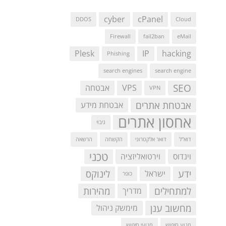
cyber
cPanel
DDOS
Cloud
Firewall
fail2ban
eMail
Plesk
IP
hacking
Phishing
search engines
search engine
SEO
VPS
אבטחה
VPN
אבטחת אתרים
אבטחת מידע
אחסון אתרים
גיבוי
דוא"ל
דואר אלקטרוני
הקשחה
הרשאה
טכני
וינדוס
וירטואליזציה
ידע
לינוקס
ישראל
כופר
למתחילים
מהירות
מדריך
מחשוב ענן
מימשק ניהול
מנוע חיפוש
מנועי חיפוש