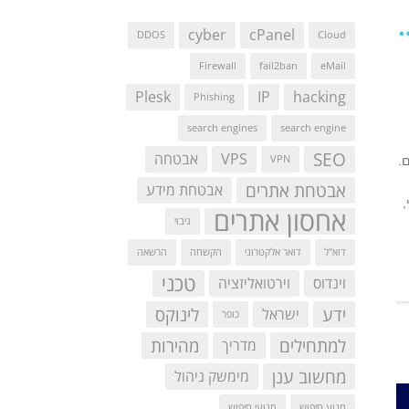
ידום אתרים SEO במנועי חיפוש
cyber
cPanel
DDOS
Cloud
Firewall
fail2ban
eMail
Plesk
IP
hacking
Phishing
search engines
search engine
SEO
VPS
אבטחה
VPN
.
אבטחת אתרים
אבטחת מידע
,
אחסון אתרים
גיבוי
דוא"ל
דואר אלקטרוני
הקשחה
הרשאה
טכני
וינדוס
וירטואליזציה
ידע
לינוקס
ישראל
כופר
למתחילים
מהירות
מדריך
מחשוב ענן
מימשק ניהול
מנוע חיפוש
מנועי חיפוש