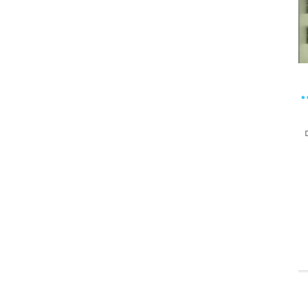
י – עשרת הדברות
ם