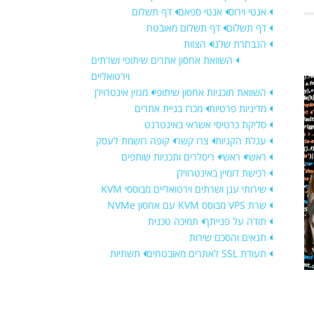
אנטי וירוס
אנטי ספאם
דף תשלום
דף תשלום
דף תשלום מאובטח
הנבחרת שלנו
הצוות
השוואת אחסון אתרים שיתופי ושרתים
וירטואליים
השוואת תוכניות אחסון שיתופי
מגזין אינטרויז’ן
מדיניות פרטיות
מכרז בניית אתרים
סליקת כרטיסי אשראי באינטרנט
עגלת הקניות
צרו קשר
קופה רושמת לעסק
ראשי
ראשי
ריסלרים ותכניות שותפים
רכישת דומיין באינטרוויז’ן
שירותי ענן ושרתים וירטואליים מבוססי KVM
שרת VPS מבוסס KVM עם אחסון NVMe
תודה על פנייתך
תמיכה טכנית
תנאים והסכם שירות
תעודת SSL לאתרים מאובטחים
תשתיות