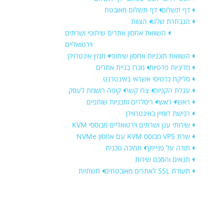
דף תשלום
דף תשלום מאובטח
הנבחרת שלנו
הצוות
השוואת אחסון אתרים שיתופי ושרתים
וירטואליים
השוואת תוכניות אחסון שיתופי
מגזין אינטרויז’ן
מדיניות פרטיות
מכרז בניית אתרים
סליקת כרטיסי אשראי באינטרנט
עגלת הקניות
צרו קשר
קופה רושמת לעסק
ראשי
ראשי
ריסלרים ותכניות שותפים
רכישת דומיין באינטרוויז’ן
שירותי ענן ושרתים וירטואליים מבוססי KVM
שרת VPS מבוסס KVM עם אחסון NVMe
תודה על פנייתך
תמיכה טכנית
תנאים והסכם שירות
תעודת SSL לאתרים מאובטחים
תשתיות