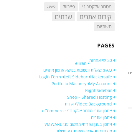
מסחר אלקטרוני
פיירוול
פישינג
קידום אתרים
שרתים
תשתיות
PAGES
30 ימי אחריות
eliran
FAQ: שאלות ותשובות בנושא אחסון אתרים
נו
Login Form
Left Sidebar
Hackersafe
Portfolio Masonry
My Account
Right Sidebar
Shop – Shared Hosting
Video Background
אודות
אחסון אתרי מסחר אלקטרוני eCommerce
אחסון אתרים
אחסון בענן ושירותי מחשוב ענן VMWARE
אנטי וירוס
אנטי ספאם
דף תשלום