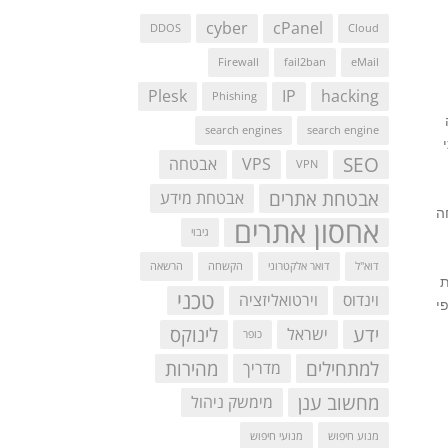
cyber
cPanel
DDOS
Cloud
Firewall
fail2ban
eMail
Plesk
IP
hacking
Phishing
ה
search engines
search engine
י
SEO
VPS
אבטחה
VPN
אבטחת אתרים
אבטחת מידע
ה
אחסון אתרים
גיבוי
דוא"ל
דואר אלקטרוני
הקשחה
הרשאה
ת
טכני
וינדוס
וירטואליזציה
י
ידע
לינוקס
ישראל
כופר
למתחילים
מהירות
מדריך
מחשוב ענן
מימשק ניהול
מנוע חיפוש
מנועי חיפוש