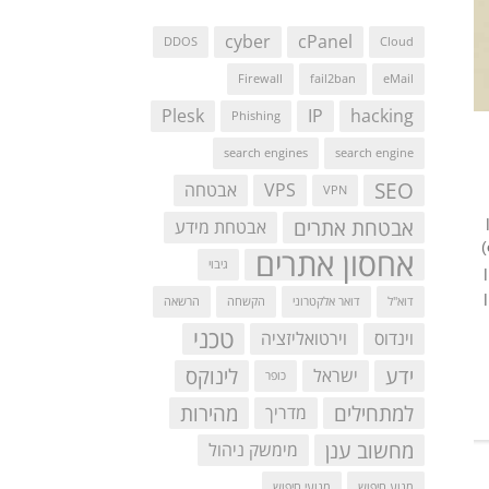
cyber
cPanel
DDOS
Cloud
Firewall
fail2ban
eMail
Plesk
IP
hacking
Phishing
search engines
search engine
SEO
VPS
אבטחה
VPN
אבטחת אתרים
אבטחת מידע
סודות כמוסים ושיטות נסתרות לפעילות מסחר אלקטרוני (e-business)
אחסון אתרים
גיבוי
דוא"ל
דואר אלקטרוני
הקשחה
הרשאה
טכני
וינדוס
וירטואליזציה
ידע
לינוקס
ישראל
כופר
למתחילים
מהירות
מדריך
מחשוב ענן
מימשק ניהול
מנוע חיפוש
מנועי חיפוש