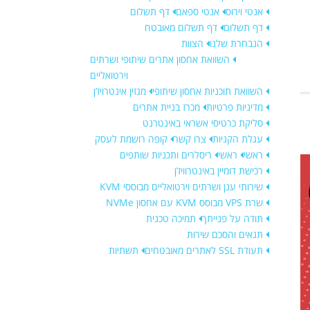
אנטי וירוס
אנטי ספאם
דף תשלום
דף תשלום
דף תשלום מאובטח
הנבחרת שלנו
הצוות
השוואת אחסון אתרים שיתופי ושרתים
וירטואליים
השוואת תוכניות אחסון שיתופי
מגזין אינטרויז’ן
מדיניות פרטיות
מכרז בניית אתרים
סליקת כרטיסי אשראי באינטרנט
עגלת הקניות
צרו קשר
קופה רושמת לעסק
ראשי
ראשי
ריסלרים ותכניות שותפים
רכישת דומיין באינטרוויז’ן
שירותי ענן ושרתים וירטואליים מבוססי KVM
שרת VPS מבוסס KVM עם אחסון NVMe
תודה על פנייתך
תמיכה טכנית
תנאים והסכם שירות
תעודת SSL לאתרים מאובטחים
תשתיות