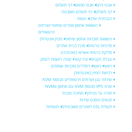
אנטי וירוס
אנטי ספאם
דף תשלום
דף תשלום
דף תשלום מאובטח
הנבחרת שלנו
הצוות
השוואת אחסון אתרים שיתופי ושרתים
וירטואליים
השוואת תוכניות אחסון שיתופי
מגזין אינטרויז’ן
מדיניות פרטיות
מכרז בניית אתרים
סליקת כרטיסי אשראי באינטרנט
עגלת הקניות
צרו קשר
קופה רושמת לעסק
ראשי
ראשי
ריסלרים ותכניות שותפים
רכישת דומיין באינטרוויז’ן
שירותי ענן ושרתים וירטואליים מבוססי KVM
שרת VPS מבוסס KVM עם אחסון NVMe
תודה על פנייתך
תמיכה טכנית
תנאים והסכם שירות
תעודת SSL לאתרים מאובטחים
תשתיות