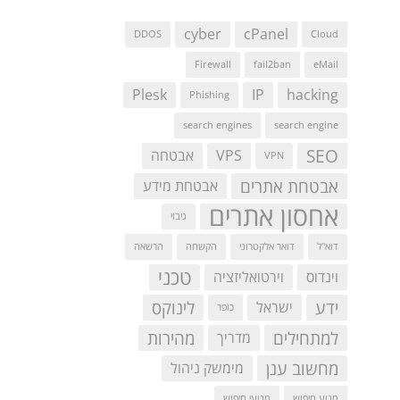
cyber
cPanel
DDOS
Cloud
Firewall
fail2ban
eMail
Plesk
IP
hacking
Phishing
search engines
search engine
SEO
VPS
אבטחה
VPN
אבטחת אתרים
אבטחת מידע
אחסון אתרים
גיבוי
דוא"ל
דואר אלקטרוני
הקשחה
הרשאה
טכני
וינדוס
וירטואליזציה
ידע
לינוקס
ישראל
כופר
למתחילים
מהירות
מדריך
מחשוב ענן
מימשק ניהול
מנוע חיפוש
מנועי חיפוש